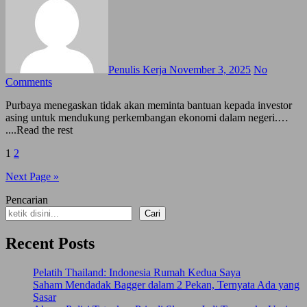
Penulis Kerja
November 3, 2025
No
Comments
Purbaya menegaskan tidak akan meminta bantuan kepada investor
asing untuk mendukung perkembangan ekonomi dalam negeri.…
....Read the rest
Posts
1
2
pagination
Next Page »
Pencarian
Cari
Recent Posts
Pelatih Thailand: Indonesia Rumah Kedua Saya
Saham Mendadak Bagger dalam 2 Pekan, Ternyata Ada yang
Sasar