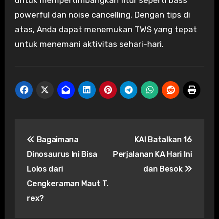
powerful dan noise cancelling. Dengan tips di
atas, Anda dapat menemukan TWS yang tepat
untuk menemani aktivitas sehari-hari.
Post
Bagaimana
KAI Batalkan 16
navigation
Dinosaurus Ini Bisa
Perjalanan KA Hari Ini
Lolos dari
dan Besok
Cengkeraman Maut T.
rex?