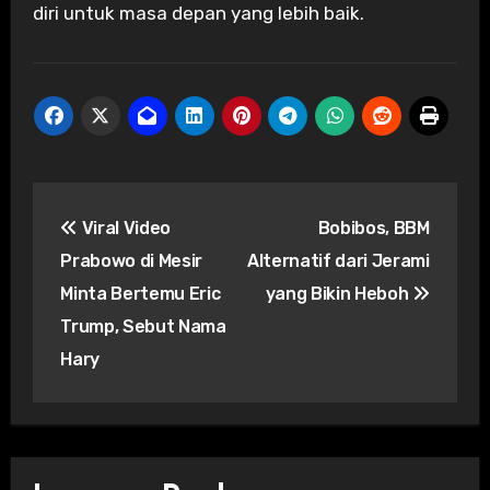
diri untuk masa depan yang lebih baik.
Post
Viral Video
Bobibos, BBM
navigation
Prabowo di Mesir
Alternatif dari Jerami
Minta Bertemu Eric
yang Bikin Heboh
Trump, Sebut Nama
Hary