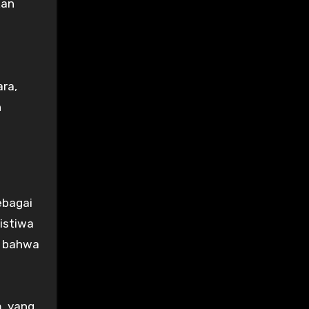
kan
ara,
n
ebagai
istiwa
n bahwa
, yang