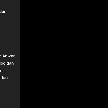
 dan
an Anwar
log dan
ni,
 dan