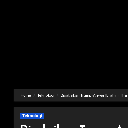
Skip
to
content
Home
Teknologi
Disaksikan Trump-Anwar Ibrahim, Tha
Teknologi