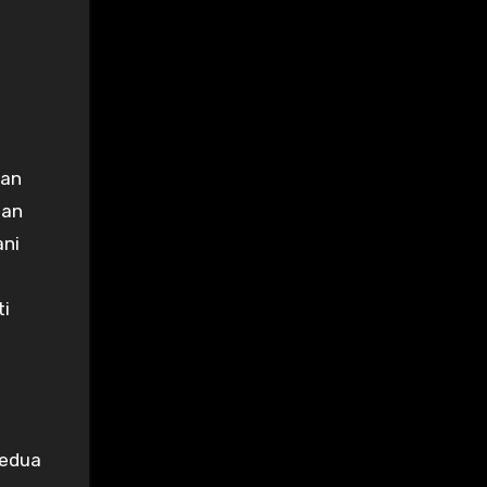
gan
dan
ani
ti
kedua