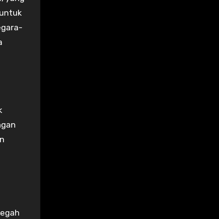
 untuk
egara-
a
k
ngan
an
cegah