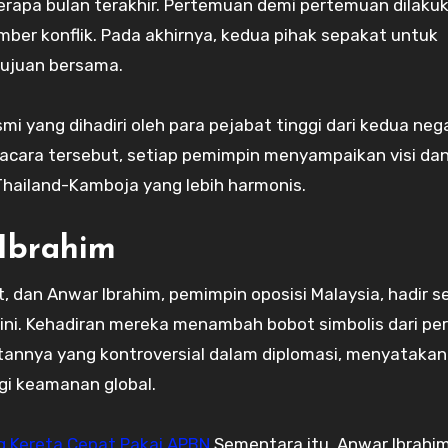
rapa bulan terakhir. Pertemuan demi pertemuan dilaku
ber konflik. Pada akhirnya, kedua pihak sepakat untuk
ujuan bersama.
 yang dihadiri oleh para pejabat tinggi dari kedua neg
 acara tersebut, setiap pemimpin menyampaikan visi da
ailand-Kamboja yang lebih harmonis.
Ibrahim
, dan Anwar Ibrahim, pemimpin oposisi Malaysia, hadir s
ini. Kehadiran mereka menambah bobot simbolis dari per
tannya yang kontroversial dalam diplomasi, menyataka
gi keamanan global.
g Kereta Cepat Pakai APBN
Sementara itu, Anwar Ibrahim