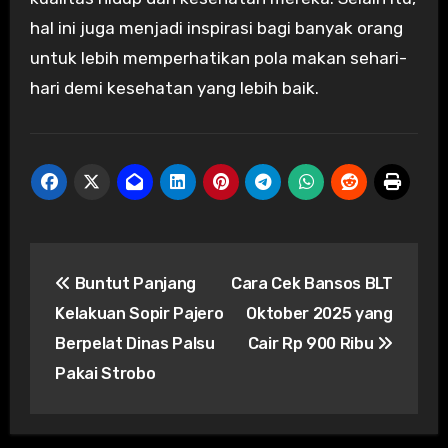
hal ini juga menjadi inspirasi bagi banyak orang
untuk lebih memperhatikan pola makan sehari-
hari demi kesehatan yang lebih baik.
Post
Buntut Panjang
Cara Cek Bansos BLT
navigation
Kelakuan Sopir Pajero
Oktober 2025 yang
Berpelat Dinas Palsu
Cair Rp 900 Ribu
Pakai Strobo