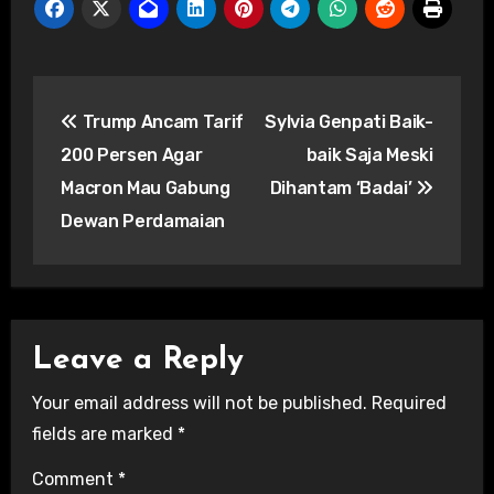
Post
Trump Ancam Tarif
Sylvia Genpati Baik-
navigation
200 Persen Agar
baik Saja Meski
Macron Mau Gabung
Dihantam ‘Badai’
Dewan Perdamaian
Leave a Reply
Your email address will not be published.
Required
fields are marked
*
Comment
*