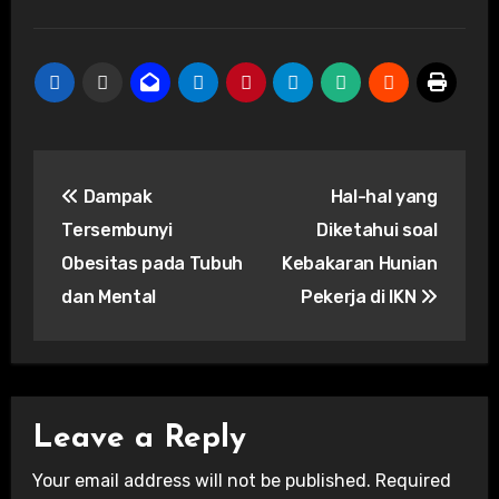
Post
Dampak
Hal-hal yang
navigation
Tersembunyi
Diketahui soal
Obesitas pada Tubuh
Kebakaran Hunian
dan Mental
Pekerja di IKN
Leave a Reply
Your email address will not be published.
Required