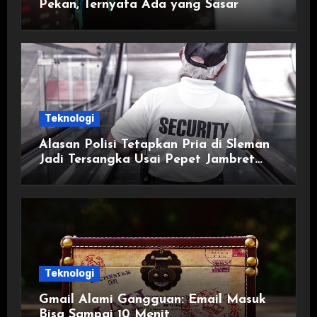
Pekan, Ternyata Ada yang Sasar
Teknologi
Alasan Polisi Tetapkan Pria di Sleman
Jadi Tersangka Usai Pepet Jambret
demi Lindungi Istri
Teknologi
Gmail Alami Gangguan: Email Masuk
Bisa Sampai 10 Menit