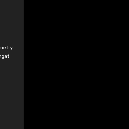
ometry
ngat
i