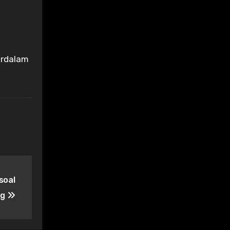
erdalam
soal
ng