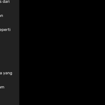
 dari
an
eperti
ya yang
lam