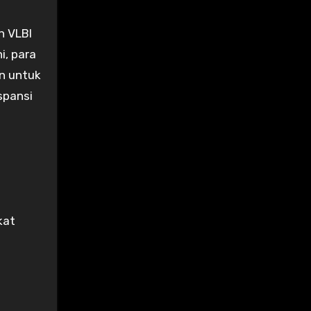
n VLBI
i, para
an untuk
spansi
kat