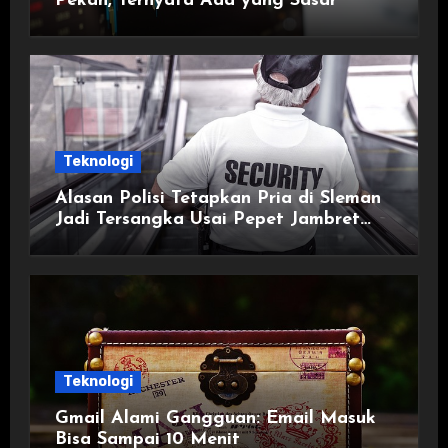
Pekan, Ternyata Ada yang Sasar
Teknologi
Alasan Polisi Tetapkan Pria di Sleman
Jadi Tersangka Usai Pepet Jambret
demi Lindungi Istri
Teknologi
Gmail Alami Gangguan: Email Masuk
Bisa Sampai 10 Menit