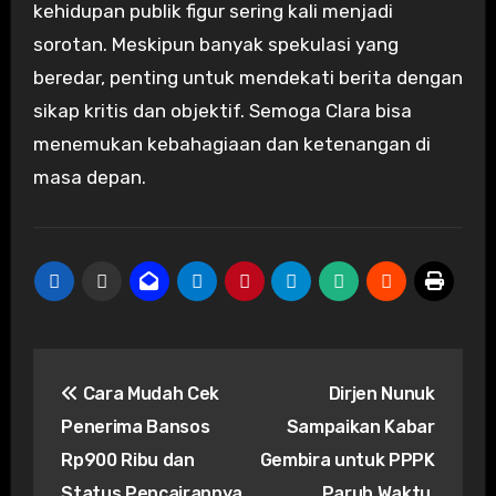
kehidupan publik figur sering kali menjadi
sorotan. Meskipun banyak spekulasi yang
beredar, penting untuk mendekati berita dengan
sikap kritis dan objektif. Semoga Clara bisa
menemukan kebahagiaan dan ketenangan di
masa depan.
Post
Cara Mudah Cek
Dirjen Nunuk
navigation
Penerima Bansos
Sampaikan Kabar
Rp900 Ribu dan
Gembira untuk PPPK
Status Pencairannya
Paruh Waktu,