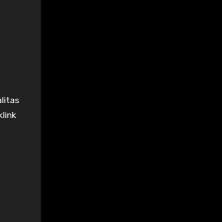
litas
link