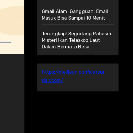
Gmail Alami Gangguan: Email
Masuk Bisa Sampai 10 Menit
Terungkap! Segudang Rahasia
Misteri Ikan Teleskop Laut
Dalam Bermata Besar
https://meilleur-purificateur-
dair.com/