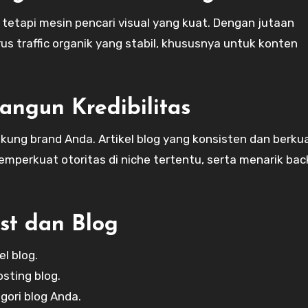
s traffic organik yang stabil, khususnya untuk konten
ngun Kredibilitas
kung brand Anda. Artikel blog yang konsisten dan berkua
erkuat otoritas di niche tertentu, serta menarik back
est dan Blog
l blog.
osting blog.
gori blog Anda.