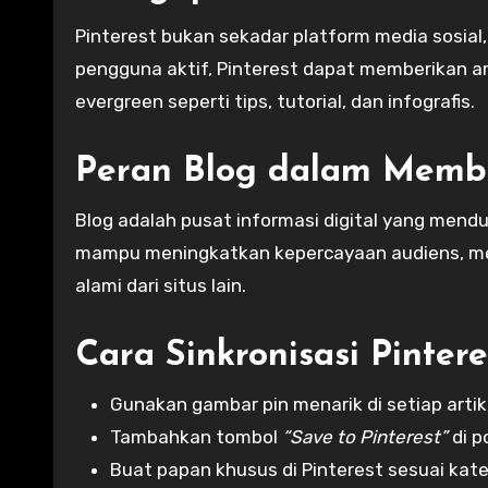
Pinterest bukan sekadar platform media sosial, tetapi mesin pencari visual yang kuat. Dengan jutaan
pengguna aktif, Pinterest dapat memberikan aru
evergreen seperti tips, tutorial, dan infografis.
Peran Blog dalam Memba
Blog adalah pusat informasi digital yang mendu
mampu meningkatkan kepercayaan audiens, memp
alami dari situs lain.
Cara Sinkronisasi Pinter
Gunakan gambar pin menarik di setiap artike
Tambahkan tombol
“Save to Pinterest”
di p
Buat papan khusus di Pinterest sesuai kate