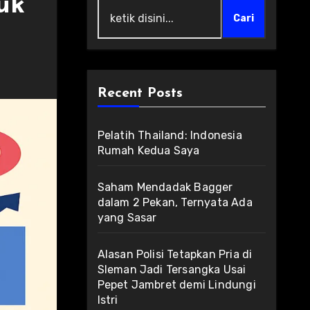
uk
Cari
Recent Posts
Pelatih Thailand: Indonesia
Rumah Kedua Saya
Saham Mendadak Bagger
dalam 2 Pekan, Ternyata Ada
yang Sasar
Alasan Polisi Tetapkan Pria di
Sleman Jadi Tersangka Usai
Pepet Jambret demi Lindungi
Istri