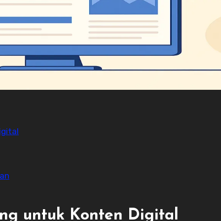
gital
kan
ng untuk Konten Digital