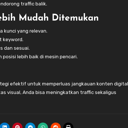
dorong traffic balik.
Lebih Mudah Ditemukan
a kunci yang relevan.
t keyword.
s dan sesuai.
osisi lebih baik di mesin pencari.
egi efektif untuk memperluas jangkauan konten digital
as visual, Anda bisa meningkatkan traffic sekaligus