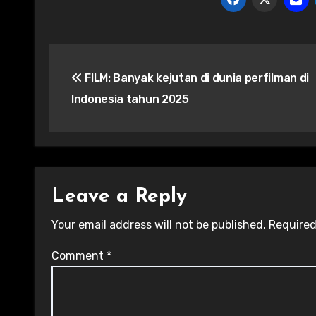
Post
FILM: Banyak kejutan di dunia perfilman di
navigation
Indonesia tahun 2025
Leave a Reply
Your email address will not be published.
Required
Comment
*