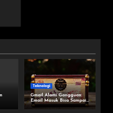
Teknologi
an
Gmail Alami Gangguan:
Email Masuk Bisa Sampai
t
10 Menit
gi