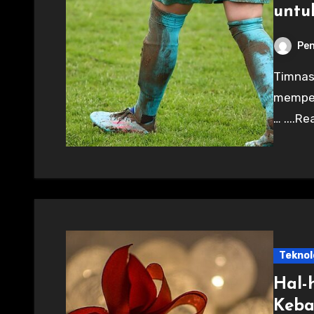
untu
Pen
Timnas Indonesia memanggil kiper PSM untuk
memperk
… ....R
Teknol
Hal-
Keba