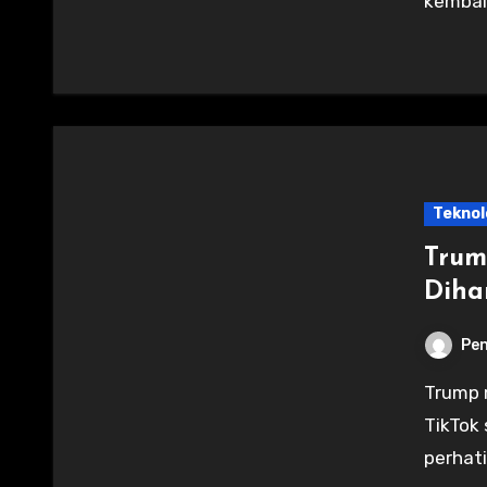
kembali
Teknol
Trum
Diha
Pen
Trump menandatangani perintah untuk mengakuisisi
TikTok 
perhati