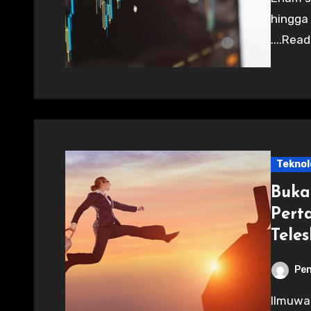
hingga
....Rea
Teknol
Bukan
Pert
Tele
Pen
Ilmuwan pertama yang mengamati bulan dengan