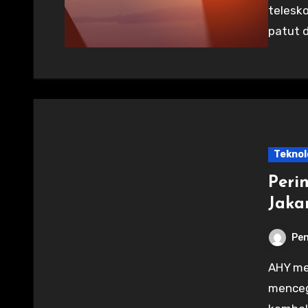
telesko
patut d
Teknol
Peri
Jaka
Pen
AHY menginstruksikan langkah-langkah konkret untuk
menceg