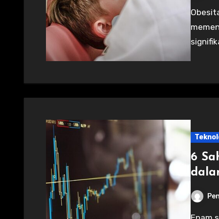
Obesitas memiliki dampak tersembunyi yang serius,
memeng
signifi
Teknol
6 Sa
dala
Pen
Enam saham mencatat lonjakan harga luar biasa