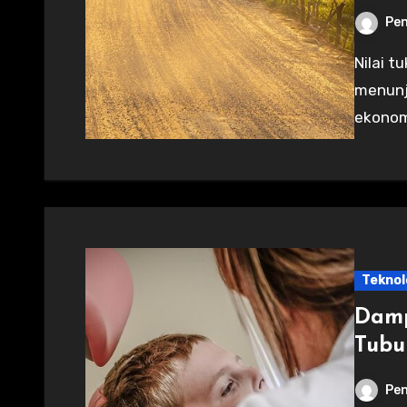
Pen
Nilai tukar rupiah terhadap dolar AS hari ini
menunj
ekonomi
Teknol
Damp
Tubu
Pen