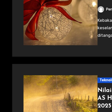
Pen
Kebakaran hunian pekerja di IKN menyoroti masalah
kesela
ditanga
Teknol
Nila
AS H
2025